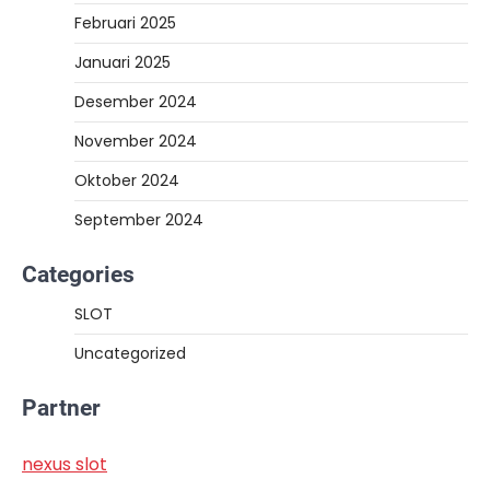
Februari 2025
Januari 2025
Desember 2024
November 2024
Oktober 2024
September 2024
Categories
SLOT
Uncategorized
Partner
nexus slot