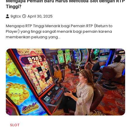
Mengapa Pemain Baru Harus Mencoba Slot dengan RTP
Tinggi?
9gtcx
April 30, 2025
Mengapa RTP Tinggi Menarik bagi Pemain RTP (Return to
Player) yang tinggi sangat menarik bagi pemain karena
memberikan peluang yang…
SLOT