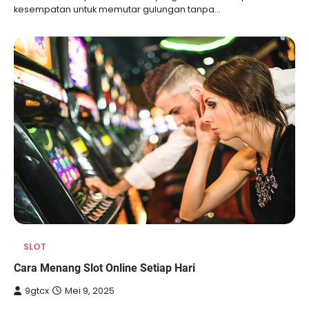
kesempatan untuk memutar gulungan tanpa…
SLOT
Cara Menang Slot Online Setiap Hari
9gtcx
Mei 9, 2025