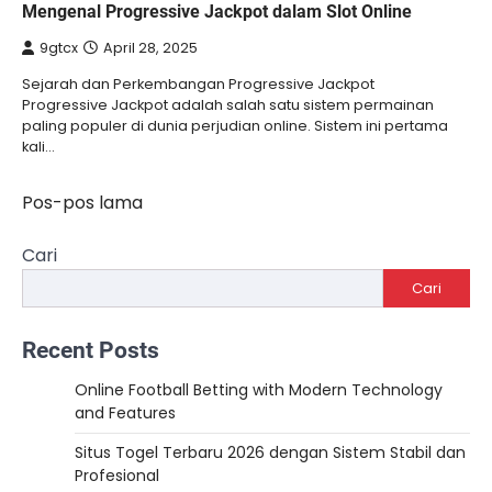
Mengenal Progressive Jackpot dalam Slot Online
9gtcx
April 28, 2025
Sejarah dan Perkembangan Progressive Jackpot
Progressive Jackpot adalah salah satu sistem permainan
paling populer di dunia perjudian online. Sistem ini pertama
kali…
Pos-pos lama
Navigasi
pos
Cari
Cari
Recent Posts
Online Football Betting with Modern Technology
and Features
Situs Togel Terbaru 2026 dengan Sistem Stabil dan
Profesional