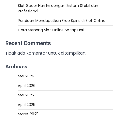
Slot Gacor Hari Ini dengan Sistem Stabil dan
Profesional
Panduan Mendapatkan Free Spins di Slot Online
Cara Menang Slot Online Setiap Hari
Recent Comments
Tidak ada komentar untuk ditampilkan.
Archives
Mei 2026
April 2026
Mei 2025
April 2025
Maret 2025