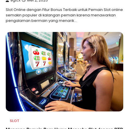
9gtcx
Mei 2, 2025
Slot Online dengan Fitur Bonus Terbaik untuk Pemain Slot online
semakin populer di kalangan pemain karena menawarkan
pengalaman bermain yang menarik…
SLOT