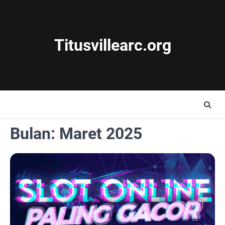
Skip
to
content
Titusvillearc.org
Bulan:
Maret 2025