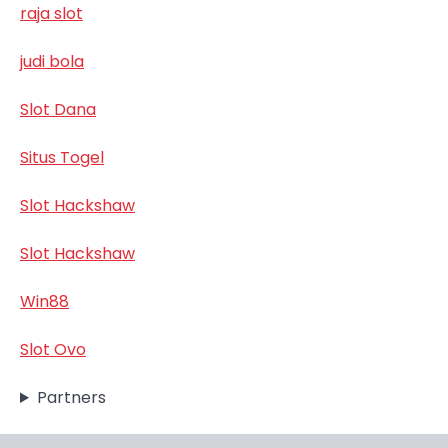
raja slot
judi bola
Slot Dana
Situs Togel
Slot Hackshaw
Slot Hackshaw
Win88
Slot Ovo
Partners