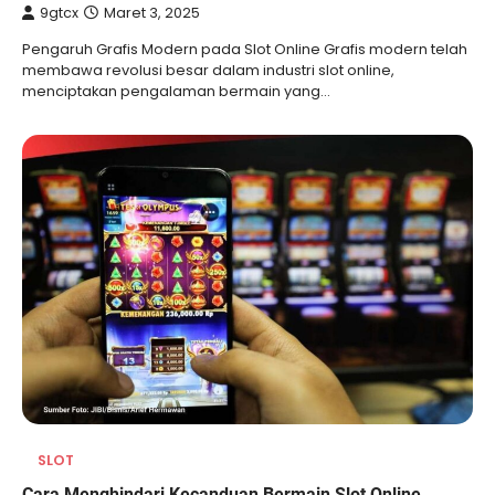
9gtcx
Maret 3, 2025
Pengaruh Grafis Modern pada Slot Online Grafis modern telah
membawa revolusi besar dalam industri slot online,
menciptakan pengalaman bermain yang…
SLOT
Cara Menghindari Kecanduan Bermain Slot Online