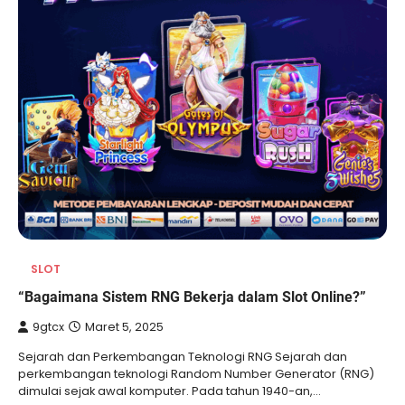
SLOT
“Bagaimana Sistem RNG Bekerja dalam Slot Online?”
9gtcx
Maret 5, 2025
Sejarah dan Perkembangan Teknologi RNG Sejarah dan
perkembangan teknologi Random Number Generator (RNG)
dimulai sejak awal komputer. Pada tahun 1940-an,…