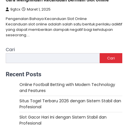
9gtcx
Maret 1, 2025
Pengenalan Bahaya Kecanduan Slot Online
Kecanduan slot online adalah salah satu bentuk perilaku adiktif
yang dapat memberikan dampak negatif bagi kehidupan
seseorang.…
Cari
Cari
Recent Posts
Online Football Betting with Modern Technology
and Features
Situs Togel Terbaru 2026 dengan Sistem Stabil dan
Profesional
Slot Gacor Hari Ini dengan Sistem Stabil dan
Profesional