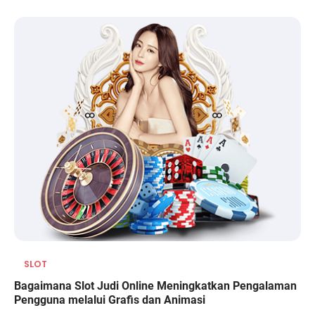
SLOT
Bagaimana Slot Judi Online Meningkatkan Pengalaman
Pengguna melalui Grafis dan Animasi