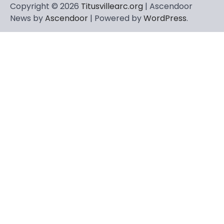
Copyright © 2026
Titusvillearc.org
| Ascendoor
News by
Ascendoor
| Powered by
WordPress
.