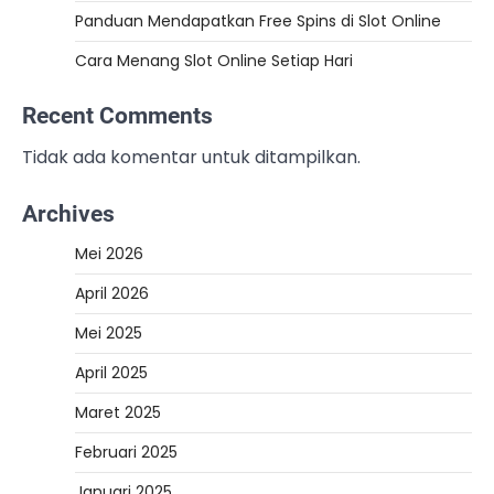
Panduan Mendapatkan Free Spins di Slot Online
Cara Menang Slot Online Setiap Hari
Recent Comments
Tidak ada komentar untuk ditampilkan.
Archives
Mei 2026
April 2026
Mei 2025
April 2025
Maret 2025
Februari 2025
Januari 2025