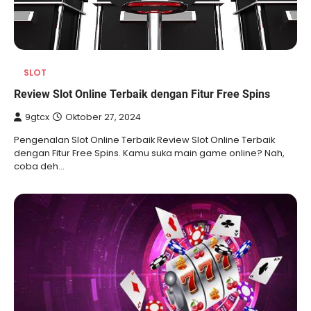
SLOT
Review Slot Online Terbaik dengan Fitur Free Spins
9gtcx
Oktober 27, 2024
Pengenalan Slot Online Terbaik Review Slot Online Terbaik
dengan Fitur Free Spins. Kamu suka main game online? Nah,
coba deh…