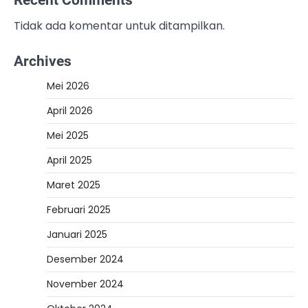
Recent Comments
Tidak ada komentar untuk ditampilkan.
Archives
Mei 2026
April 2026
Mei 2025
April 2025
Maret 2025
Februari 2025
Januari 2025
Desember 2024
November 2024