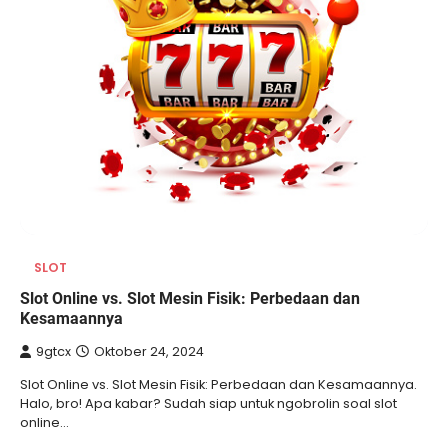
SLOT
Slot Online vs. Slot Mesin Fisik: Perbedaan dan
Kesamaannya
9gtcx
Oktober 24, 2024
Slot Online vs. Slot Mesin Fisik: Perbedaan dan Kesamaannya.
Halo, bro! Apa kabar? Sudah siap untuk ngobrolin soal slot
online…