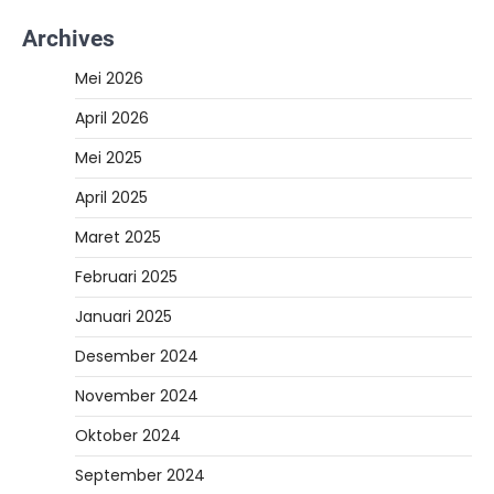
Archives
Mei 2026
April 2026
Mei 2025
April 2025
Maret 2025
Februari 2025
Januari 2025
Desember 2024
November 2024
Oktober 2024
September 2024