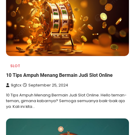
SLOT
10 Tips Ampuh Menang Bermain Judi Slot Online
9gtcx
September 25, 2024
10 Tips Ampuh Menang Bermain Judi Slot Online. Hello teman-
teman, gimana kabarnya? Semoga semuanya baik-baik aja
ya. Kali ini kita…