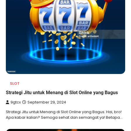
SLOT
Strategi Jitu untuk Menang di Slot Online yang Bagus
9gtcx
September 29, 2024
Strategi Jitu untuk Menang di Slot Online yang Bagus. Hai, bro!
Apa kabar kalian? Semoga sehat dan semangat ya! Betapa…