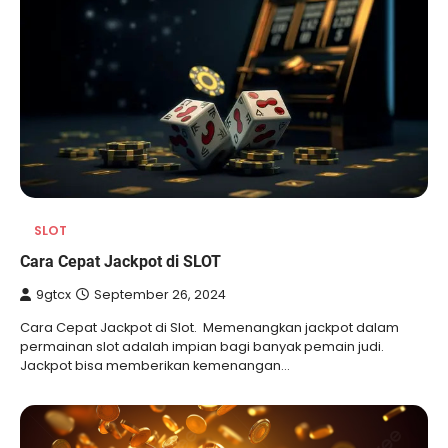
SLOT
Cara Cepat Jackpot di SLOT
9gtcx
September 26, 2024
Cara Cepat Jackpot di Slot. Memenangkan jackpot dalam
permainan slot adalah impian bagi banyak pemain judi.
Jackpot bisa memberikan kemenangan…