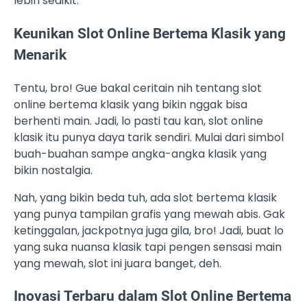
lebih sedikit.
Keunikan Slot Online Bertema Klasik yang
Menarik
Tentu, bro! Gue bakal ceritain nih tentang slot
online bertema klasik yang bikin nggak bisa
berhenti main. Jadi, lo pasti tau kan, slot online
klasik itu punya daya tarik sendiri. Mulai dari simbol
buah-buahan sampe angka-angka klasik yang
bikin nostalgia.
Nah, yang bikin beda tuh, ada slot bertema klasik
yang punya tampilan grafis yang mewah abis. Gak
ketinggalan, jackpotnya juga gila, bro! Jadi, buat lo
yang suka nuansa klasik tapi pengen sensasi main
yang mewah, slot ini juara banget, deh.
Inovasi Terbaru dalam Slot Online Bertema