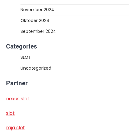
November 2024
Oktober 2024
September 2024
Categories
SLOT
Uncategorized
Partner
nexus slot
slot
raja slot