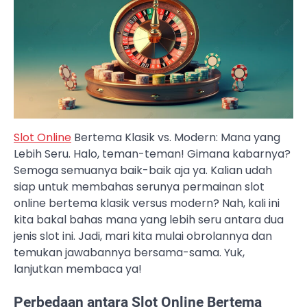
Slot Online
Bertema Klasik vs. Modern: Mana yang
Lebih Seru. Halo, teman-teman! Gimana kabarnya?
Semoga semuanya baik-baik aja ya. Kalian udah
siap untuk membahas serunya permainan slot
online bertema klasik versus modern? Nah, kali ini
kita bakal bahas mana yang lebih seru antara dua
jenis slot ini. Jadi, mari kita mulai obrolannya dan
temukan jawabannya bersama-sama. Yuk,
lanjutkan membaca ya!
Perbedaan antara Slot Online Bertema