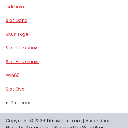
judi bola
Slot Dana
Situs Togel
Slot Hackshaw
Slot Hackshaw
Win88
Slot Ovo
Partners
Copyright © 2026
Titusvillearc.org
| Ascendoor
News by
Ascendoor
| Powered by
WordPress
.