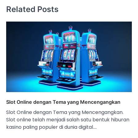
Related Posts
Slot Online dengan Tema yang Mencengangkan
Slot Online dengan Tema yang Mencengangkan.
Slot online telah menjadi salah satu bentuk hiburan
kasino paling populer di dunia digital.…