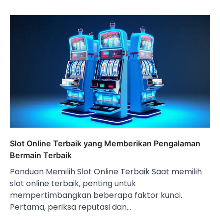
Slot Online Terbaik yang Memberikan Pengalaman
Bermain Terbaik
Panduan Memilih Slot Online Terbaik Saat memilih
slot online terbaik, penting untuk
mempertimbangkan beberapa faktor kunci.
Pertama, periksa reputasi dan…