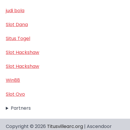
judi bola
Slot Dana
Situs Togel
Slot Hackshaw
Slot Hackshaw
Win88
Slot Ovo
Partners
Copyright © 2026
Titusvillearc.org
| Ascendoor