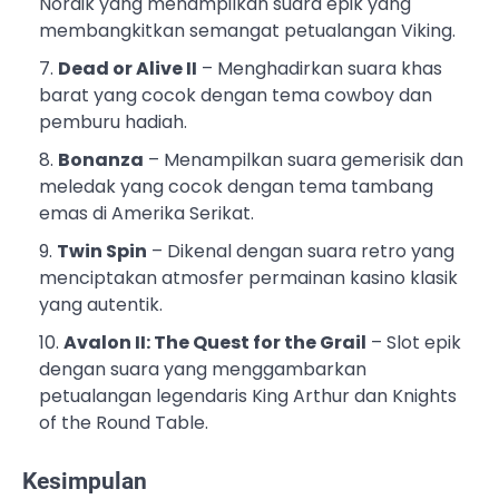
Nordik yang menampilkan suara epik yang
membangkitkan semangat petualangan Viking.
Dead or Alive II
– Menghadirkan suara khas
barat yang cocok dengan tema cowboy dan
pemburu hadiah.
Bonanza
– Menampilkan suara gemerisik dan
meledak yang cocok dengan tema tambang
emas di Amerika Serikat.
Twin Spin
– Dikenal dengan suara retro yang
menciptakan atmosfer permainan kasino klasik
yang autentik.
Avalon II: The Quest for the Grail
– Slot epik
dengan suara yang menggambarkan
petualangan legendaris King Arthur dan Knights
of the Round Table.
Kesimpulan