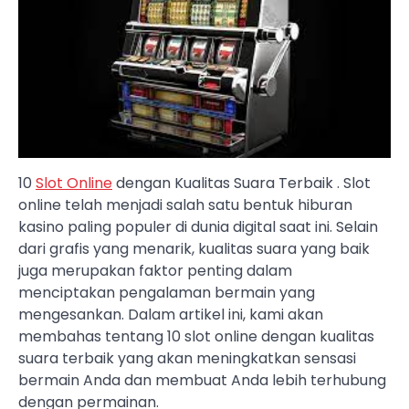
10
Slot Online
dengan Kualitas Suara Terbaik . Slot
online telah menjadi salah satu bentuk hiburan
kasino paling populer di dunia digital saat ini. Selain
dari grafis yang menarik, kualitas suara yang baik
juga merupakan faktor penting dalam
menciptakan pengalaman bermain yang
mengesankan. Dalam artikel ini, kami akan
membahas tentang 10 slot online dengan kualitas
suara terbaik yang akan meningkatkan sensasi
bermain Anda dan membuat Anda lebih terhubung
dengan permainan.