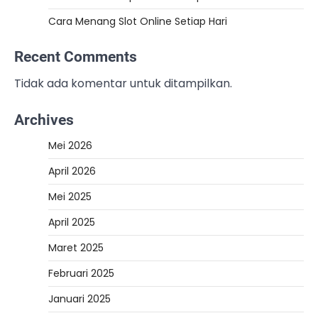
Cara Menang Slot Online Setiap Hari
Recent Comments
Tidak ada komentar untuk ditampilkan.
Archives
Mei 2026
April 2026
Mei 2025
April 2025
Maret 2025
Februari 2025
Januari 2025