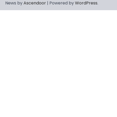
News by
Ascendoor
| Powered by
WordPress
.