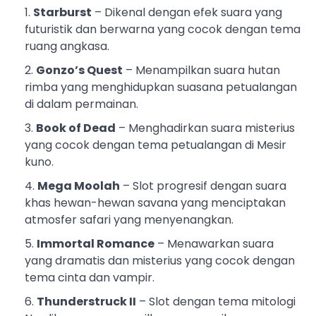
Starburst
– Dikenal dengan efek suara yang
futuristik dan berwarna yang cocok dengan tema
ruang angkasa.
Gonzo’s Quest
– Menampilkan suara hutan
rimba yang menghidupkan suasana petualangan
di dalam permainan.
Book of Dead
– Menghadirkan suara misterius
yang cocok dengan tema petualangan di Mesir
kuno.
Mega Moolah
– Slot progresif dengan suara
khas hewan-hewan savana yang menciptakan
atmosfer safari yang menyenangkan.
Immortal Romance
– Menawarkan suara
yang dramatis dan misterius yang cocok dengan
tema cinta dan vampir.
Thunderstruck II
– Slot dengan tema mitologi