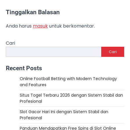
Tinggalkan Balasan
Anda harus
masuk
untuk berkomentar.
Cari
Cari
Recent Posts
Online Football Betting with Modern Technology
and Features
Situs Togel Terbaru 2026 dengan Sistem Stabil dan
Profesional
Slot Gacor Hari Ini dengan Sistem Stabil dan
Profesional
Panduan Mendapatkan Free Spins di Slot Online