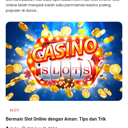
online telah menjadi salah satu permainan kasino paling
populer di dunia…
SLOT
Bermain Slot Online dengan Aman: Tips dan Trik