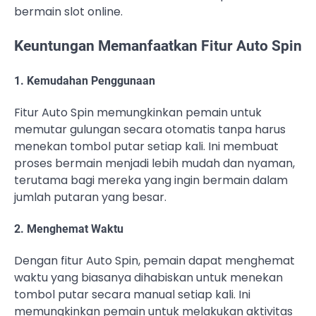
bermain slot online.
Keuntungan Memanfaatkan Fitur Auto Spin
1. Kemudahan Penggunaan
Fitur Auto Spin memungkinkan pemain untuk
memutar gulungan secara otomatis tanpa harus
menekan tombol putar setiap kali. Ini membuat
proses bermain menjadi lebih mudah dan nyaman,
terutama bagi mereka yang ingin bermain dalam
jumlah putaran yang besar.
2. Menghemat Waktu
Dengan fitur Auto Spin, pemain dapat menghemat
waktu yang biasanya dihabiskan untuk menekan
tombol putar secara manual setiap kali. Ini
memungkinkan pemain untuk melakukan aktivitas