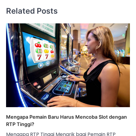
Related Posts
Mengapa Pemain Baru Harus Mencoba Slot dengan
RTP Tinggi?
Mengapa RTP Tinggi Menarik bagi Pemain RTP