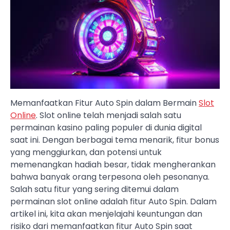
Memanfaatkan Fitur Auto Spin dalam Bermain
Slot
Online
. Slot online telah menjadi salah satu
permainan kasino paling populer di dunia digital
saat ini. Dengan berbagai tema menarik, fitur bonus
yang menggiurkan, dan potensi untuk
memenangkan hadiah besar, tidak mengherankan
bahwa banyak orang terpesona oleh pesonanya.
Salah satu fitur yang sering ditemui dalam
permainan slot online adalah fitur Auto Spin. Dalam
artikel ini, kita akan menjelajahi keuntungan dan
risiko dari memanfaatkan fitur Auto Spin saat