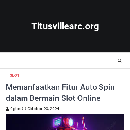
Skip
to
content
Titusvillearc.org
SLOT
Memanfaatkan Fitur Auto Spin
dalam Bermain Slot Online
9gtcx
Oktober 20, 2024