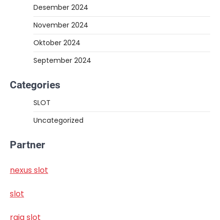
Desember 2024
November 2024
Oktober 2024
September 2024
Categories
SLOT
Uncategorized
Partner
nexus slot
slot
raja slot