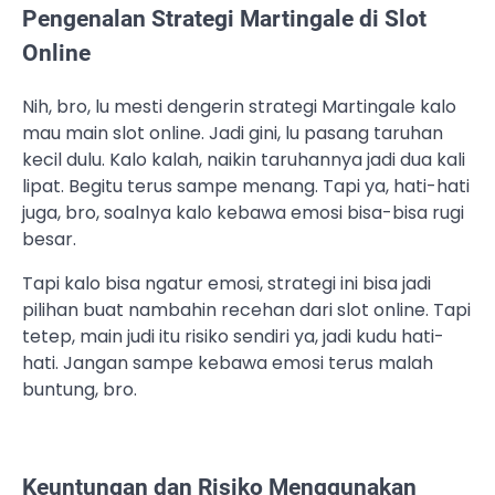
Pengenalan Strategi Martingale di Slot
Online
Nih, bro, lu mesti dengerin strategi Martingale kalo
mau main slot online. Jadi gini, lu pasang taruhan
kecil dulu. Kalo kalah, naikin taruhannya jadi dua kali
lipat. Begitu terus sampe menang. Tapi ya, hati-hati
juga, bro, soalnya kalo kebawa emosi bisa-bisa rugi
besar.
Tapi kalo bisa ngatur emosi, strategi ini bisa jadi
pilihan buat nambahin recehan dari slot online. Tapi
tetep, main judi itu risiko sendiri ya, jadi kudu hati-
hati. Jangan sampe kebawa emosi terus malah
buntung, bro.
Keuntungan dan Risiko Menggunakan