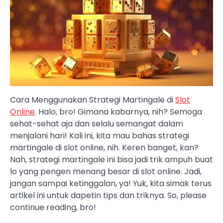
Cara Menggunakan Strategi Martingale di
Slot
Online
. Halo, bro! Gimana kabarnya, nih? Semoga
sehat-sehat aja dan selalu semangat dalam
menjalani hari! Kali ini, kita mau bahas strategi
martingale di slot online, nih. Keren banget, kan?
Nah, strategi martingale ini bisa jadi trik ampuh buat
lo yang pengen menang besar di slot online. Jadi,
jangan sampai ketinggalan, ya! Yuk, kita simak terus
artikel ini untuk dapetin tips dan triknya. So, please
continue reading, bro!