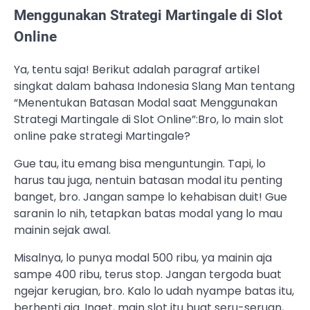
Menggunakan Strategi Martingale di Slot
Online
Ya, tentu saja! Berikut adalah paragraf artikel
singkat dalam bahasa Indonesia Slang Man tentang
“Menentukan Batasan Modal saat Menggunakan
Strategi Martingale di Slot Online”:Bro, lo main slot
online pake strategi Martingale?
Gue tau, itu emang bisa menguntungin. Tapi, lo
harus tau juga, nentuin batasan modal itu penting
banget, bro. Jangan sampe lo kehabisan duit! Gue
saranin lo nih, tetapkan batas modal yang lo mau
mainin sejak awal.
Misalnya, lo punya modal 500 ribu, ya mainin aja
sampe 400 ribu, terus stop. Jangan tergoda buat
ngejar kerugian, bro. Kalo lo udah nyampe batas itu,
berhenti aja. Inget, main slot itu buat seru-seruan,