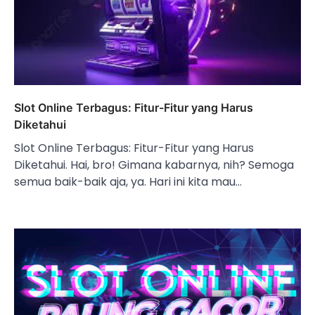
Slot Online Terbagus: Fitur-Fitur yang Harus
Diketahui
Slot Online Terbagus: Fitur-Fitur yang Harus
Diketahui. Hai, bro! Gimana kabarnya, nih? Semoga
semua baik-baik aja, ya. Hari ini kita mau…