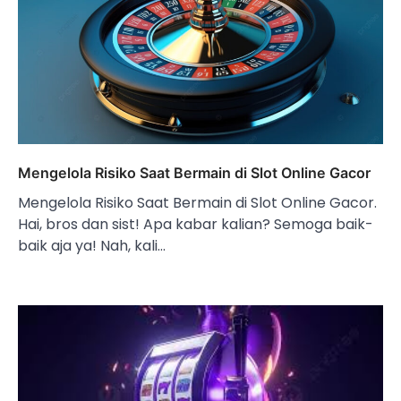
Mengelola Risiko Saat Bermain di Slot Online Gacor
Mengelola Risiko Saat Bermain di Slot Online Gacor.
Hai, bros dan sist! Apa kabar kalian? Semoga baik-
baik aja ya! Nah, kali…