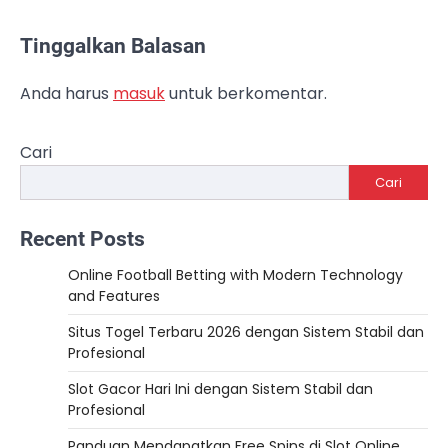
Tinggalkan Balasan
Anda harus
masuk
untuk berkomentar.
Cari
Cari
Recent Posts
Online Football Betting with Modern Technology
and Features
Situs Togel Terbaru 2026 dengan Sistem Stabil dan
Profesional
Slot Gacor Hari Ini dengan Sistem Stabil dan
Profesional
Panduan Mendapatkan Free Spins di Slot Online