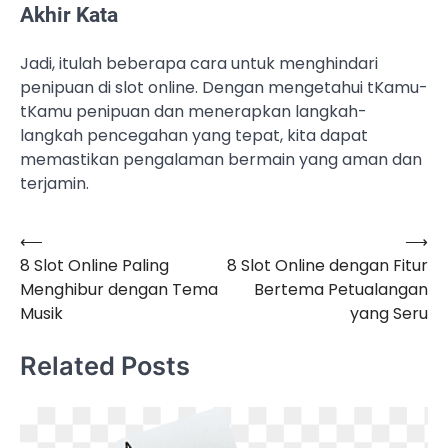
Akhir Kata
Jadi, itulah beberapa cara untuk menghindari
penipuan di slot online. Dengan mengetahui tKamu-
tKamu penipuan dan menerapkan langkah-
langkah pencegahan yang tepat, kita dapat
memastikan pengalaman bermain yang aman dan
terjamin.
⟵
⟶
Navigasi
8 Slot Online Paling
8 Slot Online dengan Fitur
pos
Menghibur dengan Tema
Bertema Petualangan
Musik
yang Seru
Related Posts