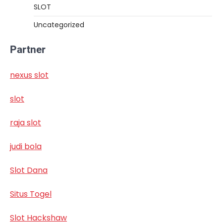
SLOT
Uncategorized
Partner
nexus slot
slot
raja slot
judi bola
Slot Dana
Situs Togel
Slot Hackshaw