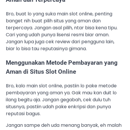
Bro, buat lo yang suka main slot online, penting
banget nih buat pilih situs yang aman dan
terpercaya. Jangan asal pilih, ntar bisa kena tipu.
Cari yang udah punya lisensi resmi biar aman.
Jangan lupa juga cek review dari pengguna lain,
biar lo bisa tau reputasinya gimana.
Menggunakan Metode Pembayaran yang
Aman di Situs Slot Online
Bro, kalo main slot online, pastiin lo pake metode
pembayaran yang aman ya. Gak mau kan duit lo
ilang begitu aja. Jangan gegabah, cek dulu tuh
situsnya, pastiin udah pake enkripsi dan punya
reputasi bagus.
Jangan sampe deh uda menang banyak, eh malah