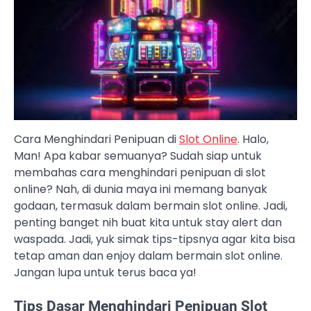
Cara Menghindari Penipuan di
Slot Online
. Halo,
Man! Apa kabar semuanya? Sudah siap untuk
membahas cara menghindari penipuan di slot
online? Nah, di dunia maya ini memang banyak
godaan, termasuk dalam bermain slot online. Jadi,
penting banget nih buat kita untuk stay alert dan
waspada. Jadi, yuk simak tips-tipsnya agar kita bisa
tetap aman dan enjoy dalam bermain slot online.
Jangan lupa untuk terus baca ya!
Tips Dasar Menghindari Penipuan Slot