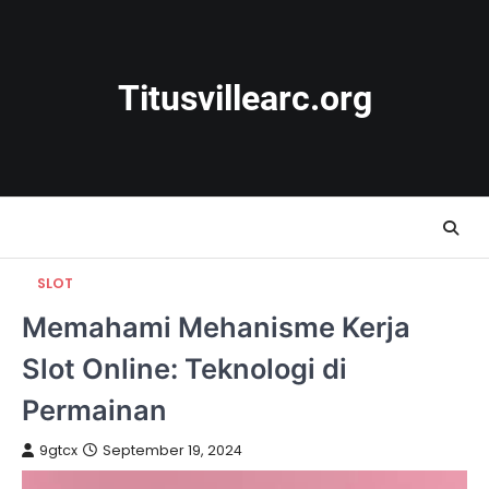
Skip
to
content
Titusvillearc.org
SLOT
Memahami Mehanisme Kerja
Slot Online: Teknologi di
Permainan
9gtcx
September 19, 2024