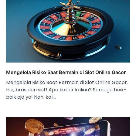
Mengelola Risiko Saat Bermain di Slot Online Gacor
Mengelola Risiko Saat Bermain di Slot Online Gacor.
Hai, bros dan sist! Apa kabar kalian? Semoga baik-
baik aja ya! Nah, kali…