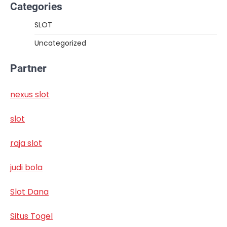
Categories
SLOT
Uncategorized
Partner
nexus slot
slot
raja slot
judi bola
Slot Dana
Situs Togel