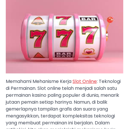
Memahami Mehanisme Kerja
Slot Online
: Teknologi
di Permainan. Slot online telah menjadi salah satu
permainan kasino paling populer di dunia, menarik
jutaan pemain setiap harinya. Namun, di balik
gemerlapnya tampilan grafis dan suara yang
mengasyikkan, terdapat kompleksitas teknologi
yang membuat permainan ini berjalan. Dalam