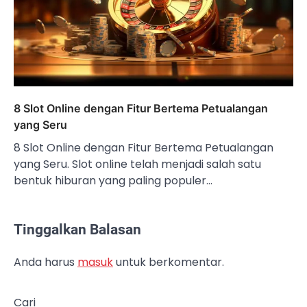
8 Slot Online dengan Fitur Bertema Petualangan
yang Seru
8 Slot Online dengan Fitur Bertema Petualangan
yang Seru. Slot online telah menjadi salah satu
bentuk hiburan yang paling populer…
Tinggalkan Balasan
Anda harus
masuk
untuk berkomentar.
Cari