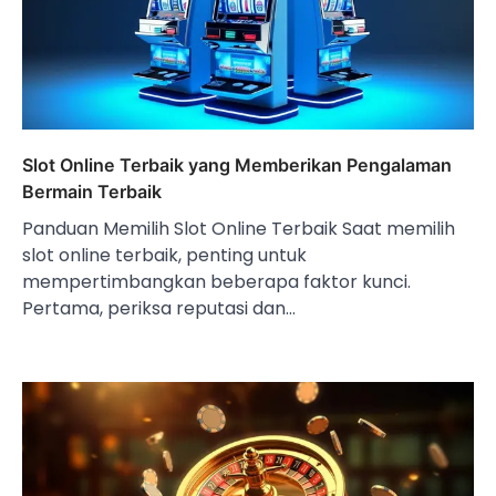
Slot Online Terbaik yang Memberikan Pengalaman
Bermain Terbaik
Panduan Memilih Slot Online Terbaik Saat memilih
slot online terbaik, penting untuk
mempertimbangkan beberapa faktor kunci.
Pertama, periksa reputasi dan…