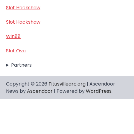
Slot Hackshaw
Slot Hackshaw
Win88
Slot Ovo
Partners
Copyright © 2026
Titusvillearc.org
| Ascendoor
News by
Ascendoor
| Powered by
WordPress
.