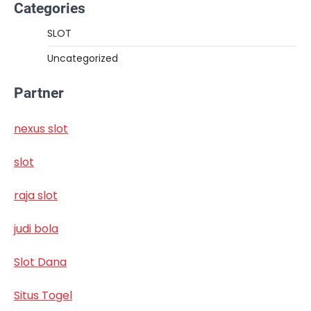
Categories
SLOT
Uncategorized
Partner
nexus slot
slot
raja slot
judi bola
Slot Dana
Situs Togel