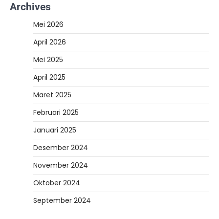
Archives
Mei 2026
April 2026
Mei 2025
April 2025
Maret 2025
Februari 2025
Januari 2025
Desember 2024
November 2024
Oktober 2024
September 2024