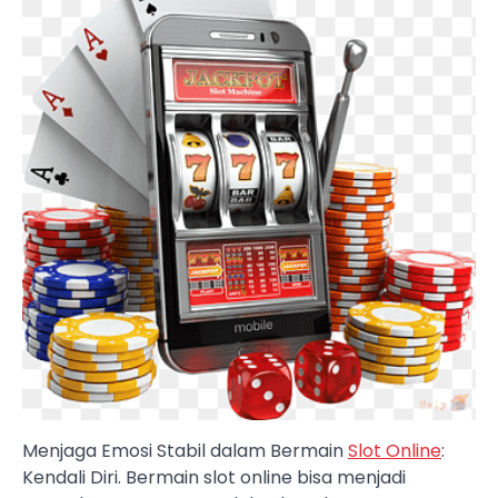
Menjaga Emosi Stabil dalam Bermain
Slot Online
:
Kendali Diri. Bermain slot online bisa menjadi