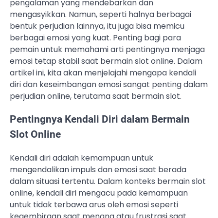
pengalaman yang mendebarkan dan
mengasyikkan. Namun, seperti halnya berbagai
bentuk perjudian lainnya, itu juga bisa memicu
berbagai emosi yang kuat. Penting bagi para
pemain untuk memahami arti pentingnya menjaga
emosi tetap stabil saat bermain slot online. Dalam
artikel ini, kita akan menjelajahi mengapa kendali
diri dan keseimbangan emosi sangat penting dalam
perjudian online, terutama saat bermain slot.
Pentingnya Kendali Diri dalam Bermain
Slot Online
Kendali diri adalah kemampuan untuk
mengendalikan impuls dan emosi saat berada
dalam situasi tertentu. Dalam konteks bermain slot
online, kendali diri mengacu pada kemampuan
untuk tidak terbawa arus oleh emosi seperti
kegembiraan saat menang atau frustrasi saat