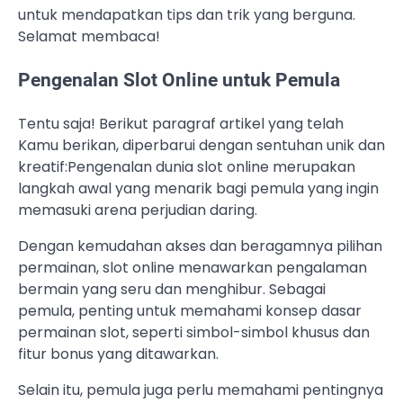
untuk mendapatkan tips dan trik yang berguna.
Selamat membaca!
Pengenalan Slot Online untuk Pemula
Tentu saja! Berikut paragraf artikel yang telah
Kamu berikan, diperbarui dengan sentuhan unik dan
kreatif:Pengenalan dunia slot online merupakan
langkah awal yang menarik bagi pemula yang ingin
memasuki arena perjudian daring.
Dengan kemudahan akses dan beragamnya pilihan
permainan, slot online menawarkan pengalaman
bermain yang seru dan menghibur. Sebagai
pemula, penting untuk memahami konsep dasar
permainan slot, seperti simbol-simbol khusus dan
fitur bonus yang ditawarkan.
Selain itu, pemula juga perlu memahami pentingnya