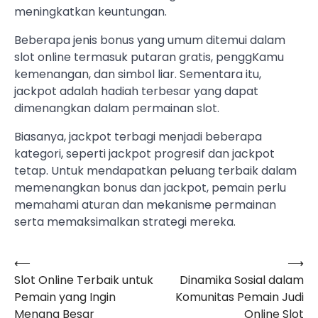
meningkatkan keuntungan.
Beberapa jenis bonus yang umum ditemui dalam
slot online termasuk putaran gratis, penggKamu
kemenangan, dan simbol liar. Sementara itu,
jackpot adalah hadiah terbesar yang dapat
dimenangkan dalam permainan slot.
Biasanya, jackpot terbagi menjadi beberapa
kategori, seperti jackpot progresif dan jackpot
tetap. Untuk mendapatkan peluang terbaik dalam
memenangkan bonus dan jackpot, pemain perlu
memahami aturan dan mekanisme permainan
serta memaksimalkan strategi mereka.
⟵
⟶
Navigasi
Slot Online Terbaik untuk
Dinamika Sosial dalam
pos
Pemain yang Ingin
Komunitas Pemain Judi
Menang Besar
Online Slot