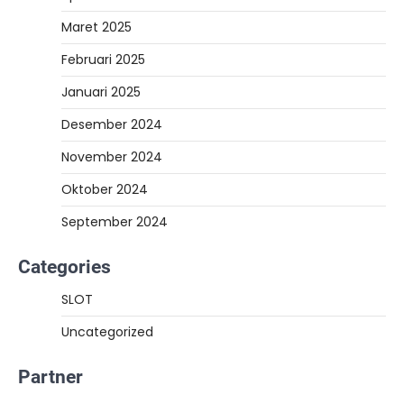
Maret 2025
Februari 2025
Januari 2025
Desember 2024
November 2024
Oktober 2024
September 2024
Categories
SLOT
Uncategorized
Partner