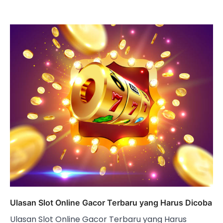
Ulasan Slot Online Gacor Terbaru yang Harus Dicoba
Ulasan Slot Online Gacor Terbaru yang Harus