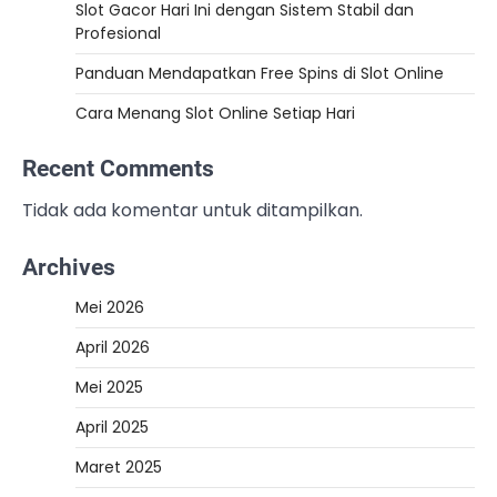
Slot Gacor Hari Ini dengan Sistem Stabil dan
Profesional
Panduan Mendapatkan Free Spins di Slot Online
Cara Menang Slot Online Setiap Hari
Recent Comments
Tidak ada komentar untuk ditampilkan.
Archives
Mei 2026
April 2026
Mei 2025
April 2025
Maret 2025