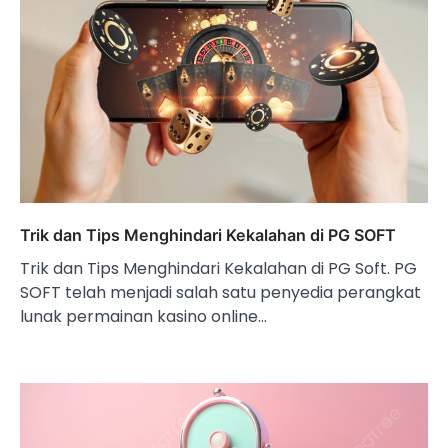
Trik dan Tips Menghindari Kekalahan di PG SOFT
Trik dan Tips Menghindari Kekalahan di PG Soft. PG
SOFT telah menjadi salah satu penyedia perangkat
lunak permainan kasino online…