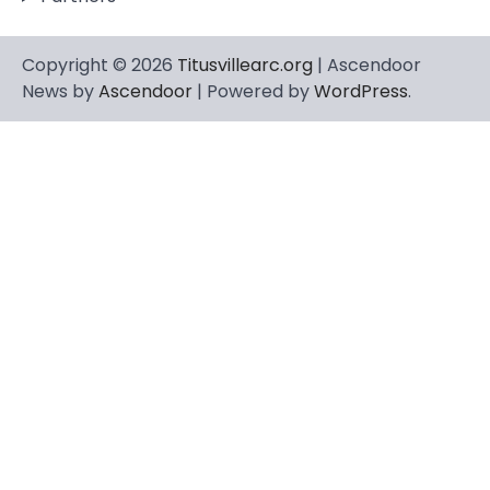
Copyright © 2026
Titusvillearc.org
| Ascendoor
News by
Ascendoor
| Powered by
WordPress
.