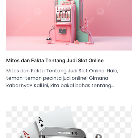
Mitos dan Fakta Tentang Judi Slot Online
Mitos dan Fakta Tentang Judi Slot Online. Halo,
teman-teman pecinta judi online! Gimana
kabarnya? Kali ini, kita bakal bahas tentang…