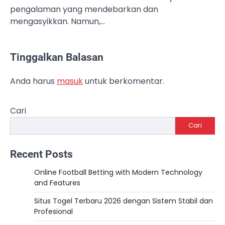
pengalaman yang mendebarkan dan
mengasyikkan. Namun,…
Tinggalkan Balasan
Anda harus
masuk
untuk berkomentar.
Cari
Cari
Recent Posts
Online Football Betting with Modern Technology
and Features
Situs Togel Terbaru 2026 dengan Sistem Stabil dan
Profesional