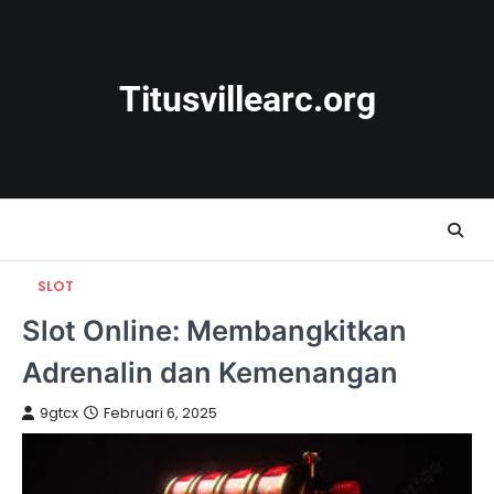
Skip
to
content
Titusvillearc.org
SLOT
Slot Online: Membangkitkan
Adrenalin dan Kemenangan
9gtcx
Februari 6, 2025