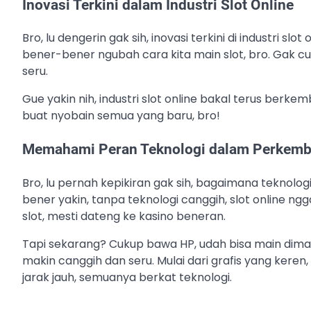
Inovasi Terkini dalam Industri Slot Online
Bro, lu dengerin gak sih, inovasi terkini di industri s
bener-bener ngubah cara kita main slot, bro. Gak cu
seru.
Gue yakin nih, industri slot online bakal terus berk
buat nyobain semua yang baru, bro!
Memahami Peran Teknologi dalam Perkemba
Bro, lu pernah kepikiran gak sih, bagaimana teknol
bener yakin, tanpa teknologi canggih, slot online ng
slot, mesti dateng ke kasino beneran.
Tapi sekarang? Cukup bawa HP, udah bisa main dimana 
makin canggih dan seru. Mulai dari grafis yang kere
jarak jauh, semuanya berkat teknologi.