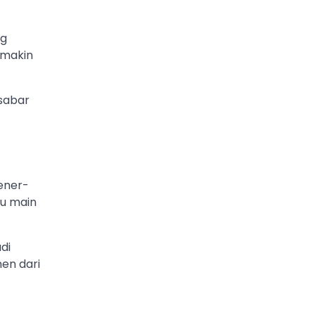
ng
 makin
 sabar
ener-
au main
di
men dari