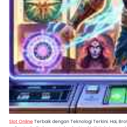
Slot Online
Terbaik dengan Teknologi Terkini. Hai, Bro