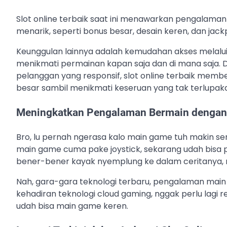
Slot online terbaik saat ini menawarkan pengalaman
menarik, seperti bonus besar, desain keren, dan jac
Keunggulan lainnya adalah kemudahan akses melalu
menikmati permainan kapan saja dan di mana saja.
pelanggan yang responsif, slot online terbaik me
besar sambil menikmati keseruan yang tak terlupak
Meningkatkan Pengalaman Bermain dengan 
Bro, lu pernah ngerasa kalo main game tuh makin se
main game cuma pake joystick, sekarang udah bisa 
bener-bener kayak nyemplung ke dalam ceritanya, 
Nah, gara-gara teknologi terbaru, pengalaman main 
kehadiran teknologi cloud gaming, nggak perlu lagi r
udah bisa main game keren.