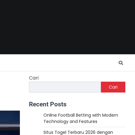
Cari
Cari
Recent Posts
Online Football Betting with Modern
Technology and Features
Situs Togel Terbaru 2026 dengan