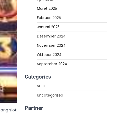
Maret 2025
Februari 2025
Januari 2025
Desember 2024
November 2024
Oktober 2024
September 2024
Categories
SLOT
Uncategorized
Partner
tang slot