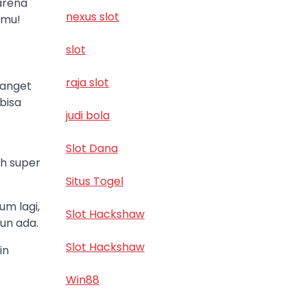
arena
nexus slot
amu!
slot
raja slot
banget
 bisa
judi bola
Slot Dana
ah super
Situs Togel
um lagi,
Slot Hackshaw
pun ada.
Slot Hackshaw
in
Win88