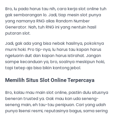
Bro, lu pada harus tau nih, cara kerja slot online tuh
gak sembarangan lo. Jadi, tiap mesin slot punya
yang namanya RNG alias Random Number
Generator. Nah, tuh RNG ini yang nentuin hasil
putaran slot.
Jadi, gak ada yang bisa nebak hasilnya, pokoknya
murni hoki. Pro tip-nya, lu harus tau kapan harus
ngeluarin duit dan kapan harus istirahat. Jangan
sampe kecanduan ya, bro, soalnya meskipun hoki,
tapi tetep aja bisa bikin kantong jebol.
Memilih Situs Slot Online Terpercaya
Bro, kalau mau main slot online, pastiin dulu situsnya
beneran trusted ya. Gak mau kan uda seneng-
seneng main, eh tau-tau penipuan. Cari yang udah
punya lisensi resmi, reputasinya bagus, sama sering