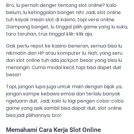
Bro, lu pernah denger tentang slot online? Kalo
belum, lu ketinggalan banget nih! Jadi, slot online
tuh kayak mesin slot di kasino, tapi versi online.
Gampang banget, lu tinggal pilih game yang lu suka,
taro taruhan, trus tinggal klik-klik aja.
Gak perlu repot ke kasino beneran, semua bisa lu
nikmatin dari HP atau komputer lu. Nah, yang seru
dari slot online tuh ada jackpot besar yang bisa lu
menangin. Cuma modal kecil, tapi bisa dapet duit
besar!
Tapi, jangan lupa juga untuk main dengan bijak ya,
jangan sampe kebawa emosi dan terlalu banyak
ngeluarin duit. Jadi, kalo lu lagi pengen coba-coba
game yang asik sambil bisa dapat duit, slot online
bisa jadi pilihannya, bro!
Memahami Cara Kerja Slot Online