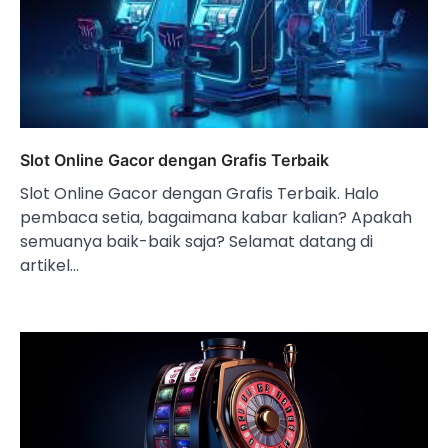
Slot Online Gacor dengan Grafis Terbaik
Slot Online Gacor dengan Grafis Terbaik. Halo
pembaca setia, bagaimana kabar kalian? Apakah
semuanya baik-baik saja? Selamat datang di
artikel…