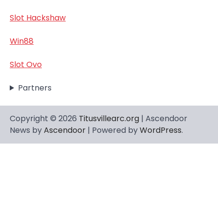
Slot Hackshaw
Win88
Slot Ovo
Partners
Copyright © 2026
Titusvillearc.org
| Ascendoor
News by
Ascendoor
| Powered by
WordPress
.