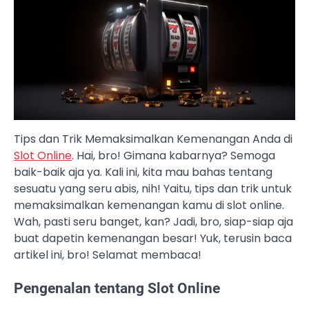
Tips dan Trik Memaksimalkan Kemenangan Anda di
Slot Online
. Hai, bro! Gimana kabarnya? Semoga
baik-baik aja ya. Kali ini, kita mau bahas tentang
sesuatu yang seru abis, nih! Yaitu, tips dan trik untuk
memaksimalkan kemenangan kamu di slot online.
Wah, pasti seru banget, kan? Jadi, bro, siap-siap aja
buat dapetin kemenangan besar! Yuk, terusin baca
artikel ini, bro! Selamat membaca!
Pengenalan tentang Slot Online