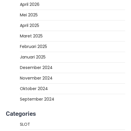
April 2026
Mei 2025
April 2025
Maret 2025
Februari 2025
Januari 2025
Desember 2024
November 2024
Oktober 2024
September 2024
Categories
SLOT