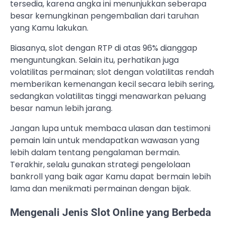
tersedia, karena angka ini menunjukkan seberapa
besar kemungkinan pengembalian dari taruhan
yang Kamu lakukan.
Biasanya, slot dengan RTP di atas 96% dianggap
menguntungkan. Selain itu, perhatikan juga
volatilitas permainan; slot dengan volatilitas rendah
memberikan kemenangan kecil secara lebih sering,
sedangkan volatilitas tinggi menawarkan peluang
besar namun lebih jarang.
Jangan lupa untuk membaca ulasan dan testimoni
pemain lain untuk mendapatkan wawasan yang
lebih dalam tentang pengalaman bermain.
Terakhir, selalu gunakan strategi pengelolaan
bankroll yang baik agar Kamu dapat bermain lebih
lama dan menikmati permainan dengan bijak.
Mengenali Jenis Slot Online yang Berbeda