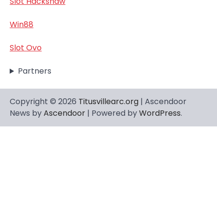
Slot Hackshaw
Win88
Slot Ovo
Partners
Copyright © 2026
Titusvillearc.org
| Ascendoor
News by
Ascendoor
| Powered by
WordPress
.