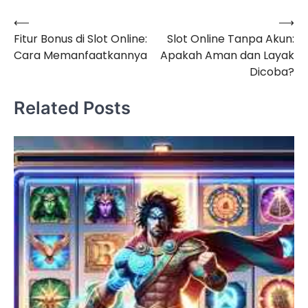
⟵
⟶
Navigasi
Fitur Bonus di Slot Online:
Slot Online Tanpa Akun:
pos
Cara Memanfaatkannya
Apakah Aman dan Layak
Dicoba?
Related Posts