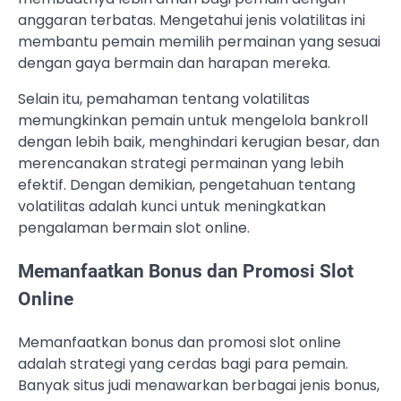
anggaran terbatas. Mengetahui jenis volatilitas ini
membantu pemain memilih permainan yang sesuai
dengan gaya bermain dan harapan mereka.
Selain itu, pemahaman tentang volatilitas
memungkinkan pemain untuk mengelola bankroll
dengan lebih baik, menghindari kerugian besar, dan
merencanakan strategi permainan yang lebih
efektif. Dengan demikian, pengetahuan tentang
volatilitas adalah kunci untuk meningkatkan
pengalaman bermain slot online.
Memanfaatkan Bonus dan Promosi Slot
Online
Memanfaatkan bonus dan promosi slot online
adalah strategi yang cerdas bagi para pemain.
Banyak situs judi menawarkan berbagai jenis bonus,