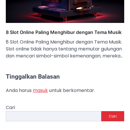
8 Slot Online Paling Menghibur dengan Tema Musik
8 Slot Online Paling Menghibur dengan Tema Musik.
Slot online tidak hanya tentang memutar gulungan
dan mencari simbol-simbol kemenangan; mereka…
Tinggalkan Balasan
Anda harus
masuk
untuk berkomentar.
Cari
Cari