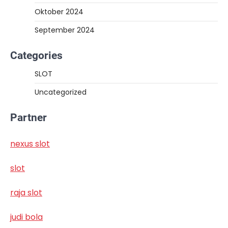
Oktober 2024
September 2024
Categories
SLOT
Uncategorized
Partner
nexus slot
slot
raja slot
judi bola