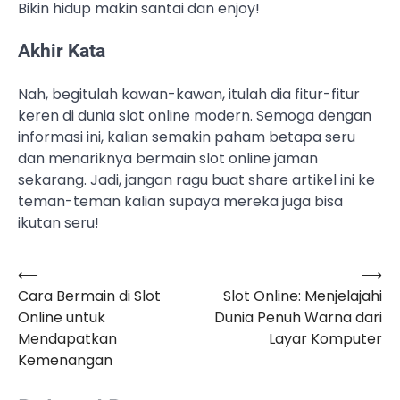
Bikin hidup makin santai dan enjoy!
Akhir Kata
Nah, begitulah kawan-kawan, itulah dia fitur-fitur
keren di dunia slot online modern. Semoga dengan
informasi ini, kalian semakin paham betapa seru
dan menariknya bermain slot online jaman
sekarang. Jadi, jangan ragu buat share artikel ini ke
teman-teman kalian supaya mereka juga bisa
ikutan seru!
⟵
⟶
Navigasi
Cara Bermain di Slot
Slot Online: Menjelajahi
pos
Online untuk
Dunia Penuh Warna dari
Mendapatkan
Layar Komputer
Kemenangan