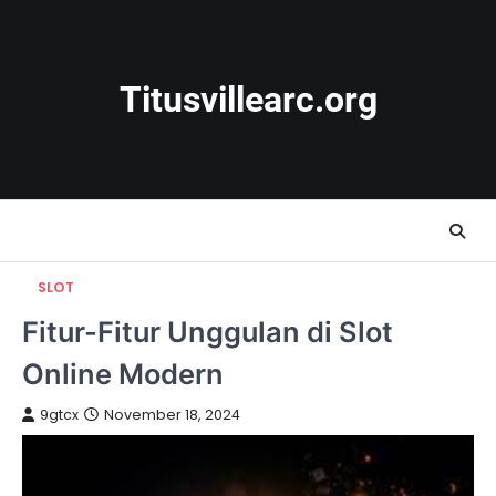
Skip
to
content
Titusvillearc.org
SLOT
Fitur-Fitur Unggulan di Slot
Online Modern
9gtcx
November 18, 2024