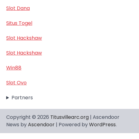
Slot Dana
Situs Togel
Slot Hackshaw
Slot Hackshaw
Win88
Slot Ovo
Partners
Copyright © 2026
Titusvillearc.org
| Ascendoor
News by
Ascendoor
| Powered by
WordPress
.