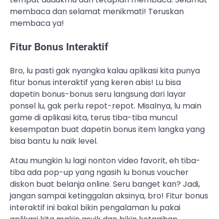
membaca dan selamat menikmati! Teruskan
membaca ya!
Fitur Bonus Interaktif
Bro, lu pasti gak nyangka kalau aplikasi kita punya
fitur bonus interaktif yang keren abis! Lu bisa
dapetin bonus-bonus seru langsung dari layar
ponsel lu, gak perlu repot-repot. Misalnya, lu main
game di aplikasi kita, terus tiba-tiba muncul
kesempatan buat dapetin bonus item langka yang
bisa bantu lu naik level.
Atau mungkin lu lagi nonton video favorit, eh tiba-
tiba ada pop-up yang ngasih lu bonus voucher
diskon buat belanja online. Seru banget kan? Jadi,
jangan sampai ketinggalan aksinya, bro! Fitur bonus
interaktif ini bakal bikin pengalaman lu pakai