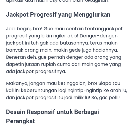
aplikasi kita makin asyik dan bikin ketagihan.
Jackpot Progresif yang Menggiurkan
Jadi begini, bro! Gue mau ceritain tentang jackpot
progresif yang bikin ngiler abis! Denger-denger,
jackpot ini tuh gak ada batasannya, terus makin
banyak orang main, makin gede juga hadiahnya.
Beneran deh, gue pernah denger ada orang yang
dapetin jutaan rupiah cuma dari main game yang
ada jackpot progresifnya.
Makanya, jangan mau ketinggalan, bro! Siapa tau
kali ini keberuntungan lagi ngintip-ngintip ke arah lu,
dan jackpot progresif itu jadi milik lu! So, gas polll!
Desain Responsif untuk Berbagai
Perangkat