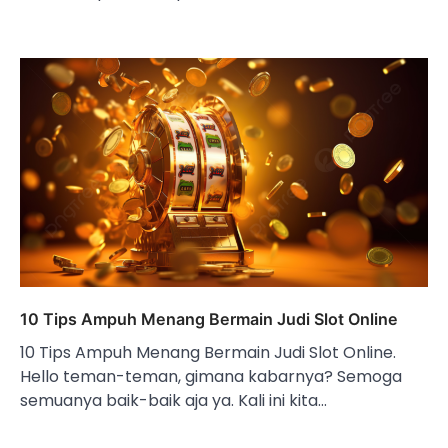
10 Tips Ampuh Menang Bermain Judi Slot Online
10 Tips Ampuh Menang Bermain Judi Slot Online.
Hello teman-teman, gimana kabarnya? Semoga
semuanya baik-baik aja ya. Kali ini kita…