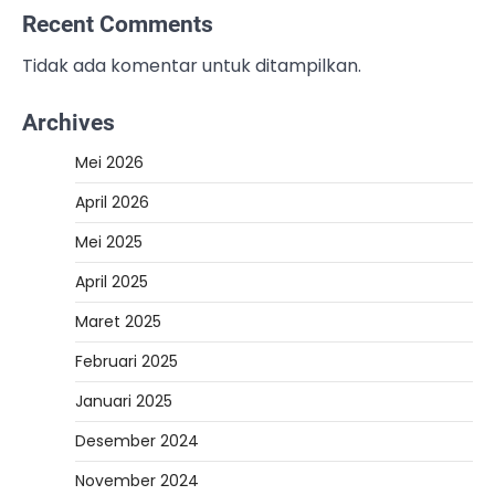
Recent Comments
Tidak ada komentar untuk ditampilkan.
Archives
Mei 2026
April 2026
Mei 2025
April 2025
Maret 2025
Februari 2025
Januari 2025
Desember 2024
November 2024